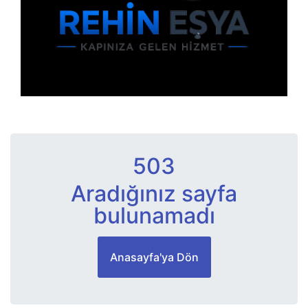
503
Aradığınız sayfa
bulunamadı
Anasayfa'ya Dön