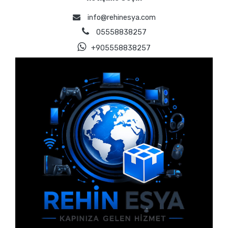
info@rehinesya.com
05558838257
+905558838257