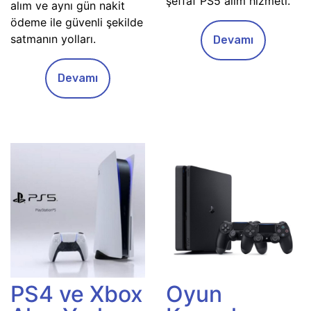
şeffaf PS5 alım hizmeti.
alım ve aynı gün nakit
ödeme ile güvenli şekilde
satmanın yolları.
Devamı
Devamı
PS4 ve Xbox
Oyun