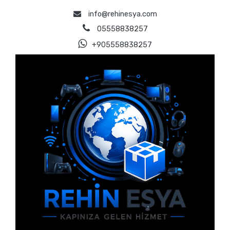
info@rehinesya.com
05558838257
+905558838257