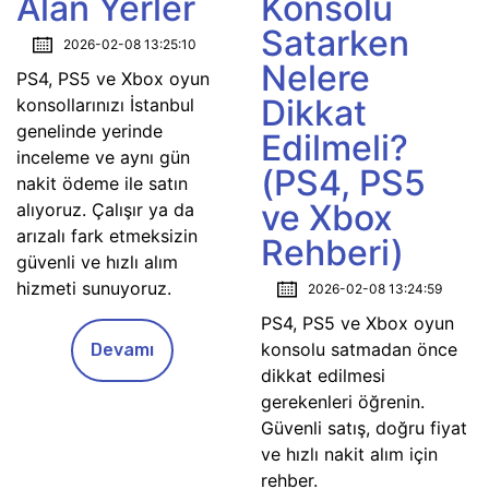
Alan Yerler
Konsolu
Satarken
2026-02-08 13:25:10
Nelere
PS4, PS5 ve Xbox oyun
Dikkat
konsollarınızı İstanbul
genelinde yerinde
Edilmeli?
inceleme ve aynı gün
(PS4, PS5
nakit ödeme ile satın
ve Xbox
alıyoruz. Çalışır ya da
arızalı fark etmeksizin
Rehberi)
güvenli ve hızlı alım
hizmeti sunuyoruz.
2026-02-08 13:24:59
PS4, PS5 ve Xbox oyun
konsolu satmadan önce
Devamı
dikkat edilmesi
gerekenleri öğrenin.
Güvenli satış, doğru fiyat
ve hızlı nakit alım için
rehber.