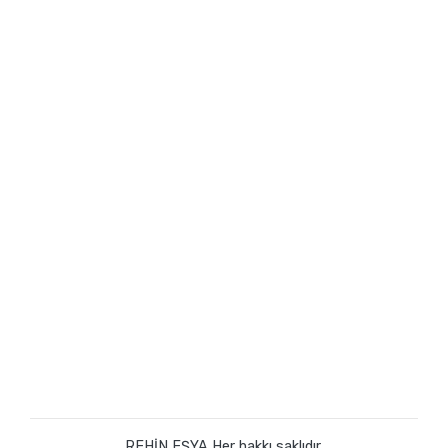
REHİN EŞYA Her hakkı saklıdır.