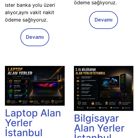
ödeme sağlıyoruz.
ister banka yolu üzeri
alıyor,aynı vakit nakit
ödeme sağlıyoruz.
Devamı
Devamı
Laptop Alan
Bilgisayar
Yerler
Alan Yerler
İstanbul
İstanbul