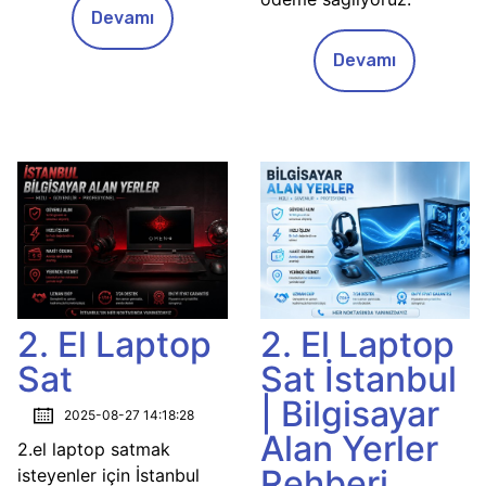
Devamı
Devamı
2. El Laptop
2. El Laptop
Sat
Sat İstanbul
| Bilgisayar
2025-08-27 14:18:28
Alan Yerler
2.el laptop satmak
Rehberi
isteyenler için İstanbul