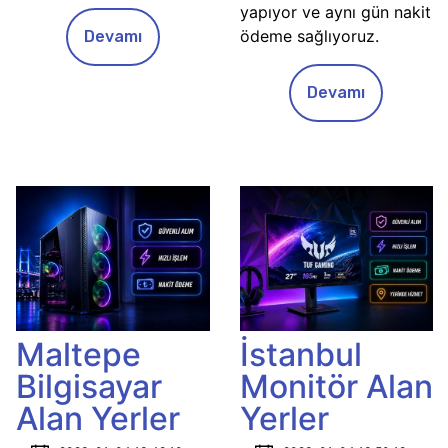
yapıyor ve aynı gün nakit
ödeme sağlıyoruz.
Devamı
Devamı
Maltepe
İstanbul
Bilgisayar
Monitör Alan
Alan Yerler
Yerler