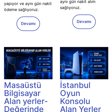
aynı gün nakit alım
yapıyor ve aynı gün nakit
sağlıyoruz.
ödeme sağlıyoruz.
Devamı
Devamı
Masaüstü
İstanbul
Bilgisayar
Oyun
Alan yerler-
Konsolu
Değerinde
Alan Yerler