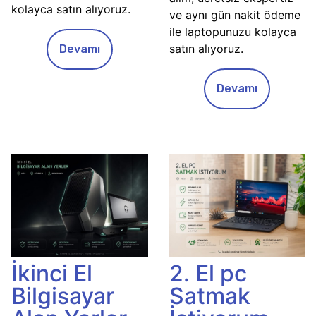
kolayca satın alıyoruz.
ve aynı gün nakit ödeme
ile laptopunuzu kolayca
satın alıyoruz.
Devamı
Devamı
İkinci El
2. El pc
Bilgisayar
Satmak