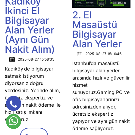
Kadıköy
İkinci El
2. El
Bilgisayar
Masaüstü
Alan Yerler
Bilgisayar
(Aynı Gün
Alan Yerler
Nakit Alım)
2025-08-27 15:16:46
2025-08-27 15:58:35
İstanbul’da masaüstü
Kadıköy’de bilgisayar
bilgisayar alan yerler
satmak istiyorum
arasında hızlı ve güvenilir
diyorsanız doğru
hizmet
yerdesiniz. Yerinde alım,
sunuyoruz.Gaming PC ve
ücretsiz ekspertiz ve
ofis bilgisayarlarınızı
aynı gün nakit ödeme ile
adresinizden alıyor,
hızlı satış imkanı
ücretsiz ekspertiz
sunuyoruz.
yapıyor ve aynı gün nakit
ödeme sağlıyoruz.