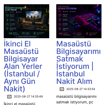
İkinci El
Masaüstü
Masaüstü
Bilgisayarımı
Bilgisayar
Satmak
Alan Yerler
İstiyorum |
(İstanbul /
İstanbul
Aynı Gün
Nakit Alım
Nakit)
2025-08-27 14:32:54
masaüstü bilgisayarımı
2025-08-27 14:35:49
satmak istiyorum, pc
İkinci el masaüstü