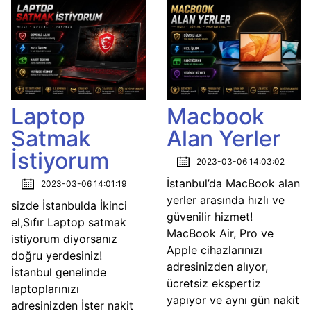
Laptop
Macbook
Satmak
Alan Yerler
İstiyorum
2023-03-06 14:03:02
İstanbul’da MacBook alan
2023-03-06 14:01:19
yerler arasında hızlı ve
sizde İstanbulda İkinci
güvenilir hizmet!
el,Sıfır Laptop satmak
MacBook Air, Pro ve
istiyorum diyorsanız
Apple cihazlarınızı
doğru yerdesiniz!
adresinizden alıyor,
İstanbul genelinde
ücretsiz ekspertiz
laptoplarınızı
yapıyor ve aynı gün nakit
adresinizden İster nakit