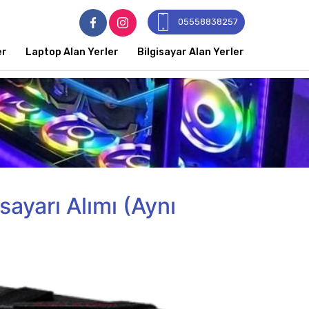
05558838257
er
Laptop Alan Yerler
Bilgisayar Alan Yerler
sayarı Alımı (Aynı