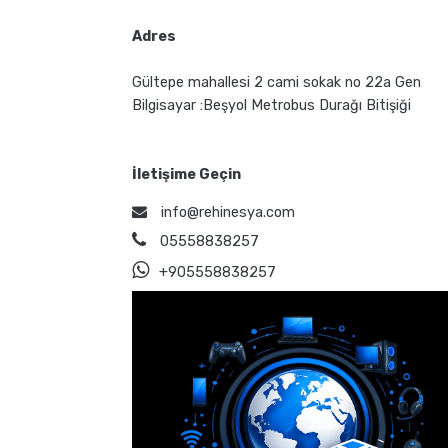
Adres
Gültepe mahallesi 2 cami sokak no 22a Gen
Bilgisayar :Beşyol Metrobus Durağı Bitişiği
İletişime Geçin
info@rehinesya.com
05558838257
+905558838257