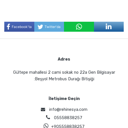
Facebook'ta
Twitter'da
Paylaş
Paylaş
Adres
Gültepe mahallesi 2 cami sokak no 22a Gen Bilgisayar
:Beşyol Metrobus Durağı Bitişiği
İletişime Geçin
info@rehinesya.com
05558838257
+905558838257