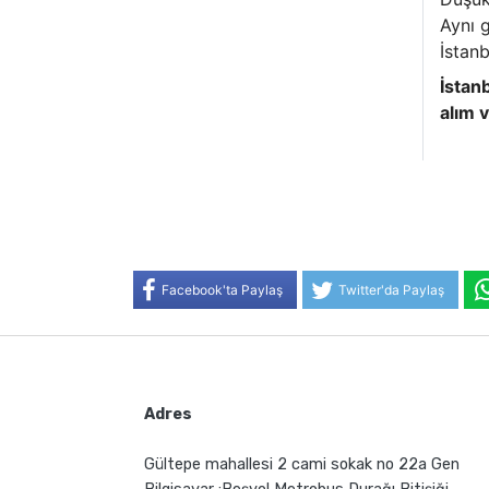
Aynı g
İstan
İstan
alım v
Facebook'ta Paylaş
Twitter'da Paylaş
Adres
Gültepe mahallesi 2 cami sokak no 22a Gen