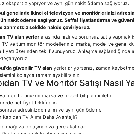
siz ekspertiz yapıyor ve aynı gün nakit ödeme sağlıyoruz.
bul genelinde ikinci el televizyon ve monitörlerinizi adresi
gün nakit ödeme sağlıyoruz. Şeffaf fiyatlandırma ve güvenili
 ve zahmetsiz şekilde nakde çeviriyoruz.
an TV alan yerler
arasında hızlı ve sorunsuz satış yapmak i
 TV ve tüm monitör modellerinizi marka, model ve genel du
a fiyatı üzerinden teklif sunuyoruz. Anlaşma sağlandığında 
leştiriyoruz.
bul’da güvenilir TV alan
yerler arıyorsanız, zaman kaybetmed
işlemini kolayca tamamlayabilirsiniz.
ıdan TV ve Monitör Satışı Nasıl Ya
ya monitörünüzün marka ve model bilgilerini iletin
ürede net fiyat teklifi alın
sonrası adresinizden alım ve aynı gün ödeme
 Kapıdan TV Alımı Daha Avantajlı?
a mağaza dolaşmanıza gerek kalmaz
 fiyat ve pazarlık kaybı yaşamazsınız