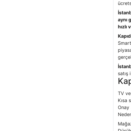
ücret
İstan
aynı 
hızlı
Kapıd
Smart
piyas
gerçek
İstan
satış 
Kap
TV ve
Kısa s
Onay 
Neden
Mağaz
Düşük