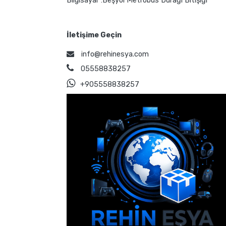
Bilgisayar :Beşyol Metrobus Durağı Bitişiği
İletişime Geçin
info@rehinesya.com
05558838257
+905558838257