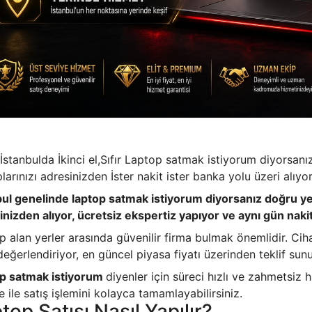
İstanbulda İkinci el,Sıfır Laptop satmak istiyorum diyorsanı
larınızı adresinizden İster nakit ister banka yolu üzeri alıy
bul genelinde laptop satmak istiyorum diyorsanız doğru yerde
inizden alıyor, ücretsiz ekspertiz yapıyor ve aynı gün nak
p alan yerler arasında güvenilir firma bulmak önemlidir. Ci
eğerlendiriyor, en güncel piyasa fiyatı üzerinden teklif sun
p satmak istiyorum
diyenler için süreci hızlı ve zahmetsiz 
ile satış işlemini kolayca tamamlayabilirsiniz.
top Satışı Nasıl Yapılır?