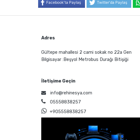
Facebook'ta Paylaş
Twitter'da Paylaş
Adres
Gültepe mahallesi 2 cami sokak no 22a Gen
Bilgisayar :Beşyol Metrobus Durağı Bitişiği
İletişime Geçin
info@rehinesya.com
05558838257
+905558838257