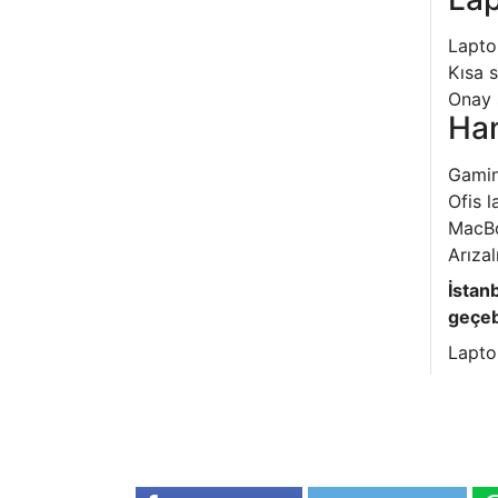
Laptop
Kısa s
Onay 
Han
Gamin
Ofis l
MacBo
Arızal
İstanb
geçebi
Lapto