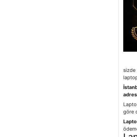
sizde 
laptop
İstan
adres
Lapto
göre d
Lapto
ödeme 
Lap