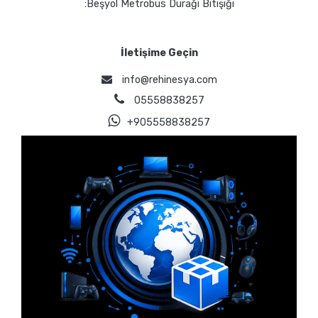
:Beşyol Metrobus Durağı Bitişiği
İletişime Geçin
info@rehinesya.com
05558838257
+905558838257