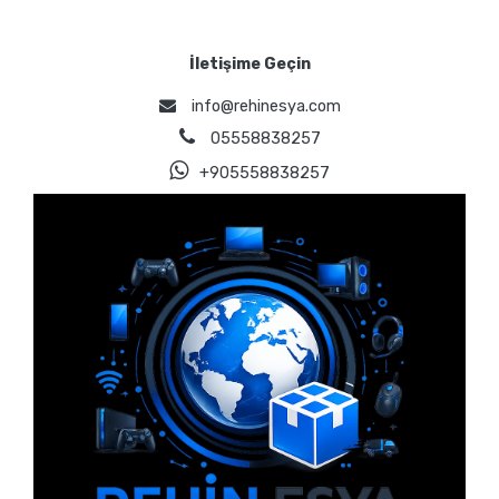
İletişime Geçin
info@rehinesya.com
05558838257
+905558838257