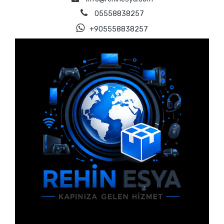
05558838257
+905558838257