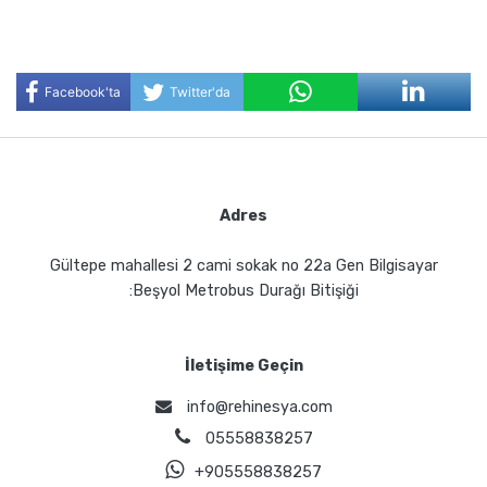
Facebook'ta
Twitter'da
Paylaş
Paylaş
Adres
Gültepe mahallesi 2 cami sokak no 22a Gen Bilgisayar
:Beşyol Metrobus Durağı Bitişiği
İletişime Geçin
info@rehinesya.com
05558838257
+905558838257