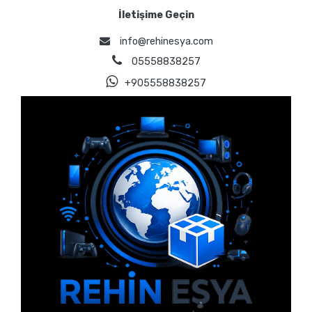
İletişime Geçin
info@rehinesya.com
05558838257
+905558838257