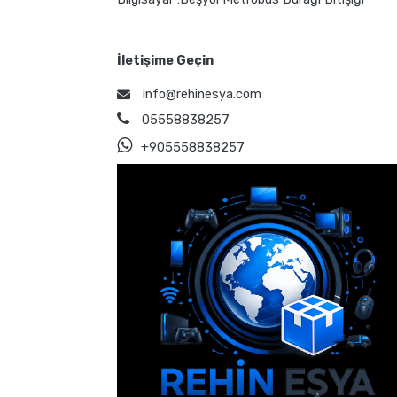
İletişime Geçin
info@rehinesya.com
05558838257
+905558838257