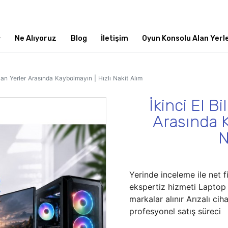
Ne Alıyoruz
Blog
İletişim
Oyun Konsolu Alan Yerl
Alan Yerler Arasında Kaybolmayın | Hızlı Nakit Alım
İkinci El B
Arasında K
N
Yerinde inceleme ile net 
ekspertiz hizmeti Laptop
markalar alınır Arızalı cih
profesyonel satış süreci