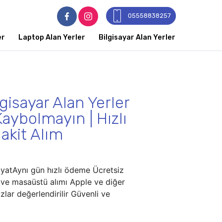
05558838257
er
Laptop Alan Yerler
Bilgisayar Alan Yerler
ilgisayar Alan Yerler
aybolmayın | Hızlı
akit Alım
fiyatAynı gün hızlı ödeme Ücretsiz
 ve masaüstü alımı Apple ve diğer
azlar değerlendirilir Güvenli ve