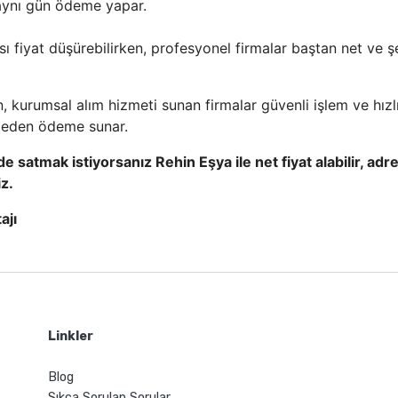
e aynı gün ödeme yapar.
ı fiyat düşürebilirken, profesyonel firmalar baştan net ve şe
en, kurumsal alım hizmeti sunan firmalar güvenli işlem ve hız
meden ödeme sunar.
kilde satmak istiyorsanız Rehin Eşya ile net fiyat alabilir, 
iz.
ajı
Linkler
Blog
Sıkça Sorulan Sorular