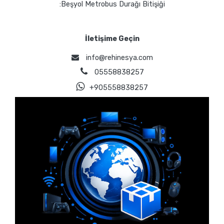
:Beşyol Metrobus Durağı Bitişiği
İletişime Geçin
info@rehinesya.com
05558838257
+905558838257