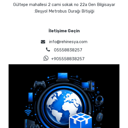
Gültepe mahallesi 2 cami sokak no 22a Gen Bilgisayar
:Beşyol Metrobus Durağı Bitişiği
İletişime Geçin
info@rehinesya.com
05558838257
+905558838257