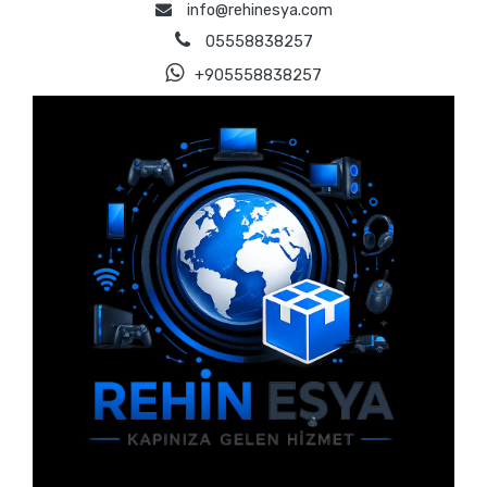
info@rehinesya.com
05558838257
+905558838257