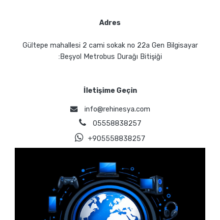
Adres
Gültepe mahallesi 2 cami sokak no 22a Gen Bilgisayar
:Beşyol Metrobus Durağı Bitişiği
İletişime Geçin
info@rehinesya.com
05558838257
+905558838257