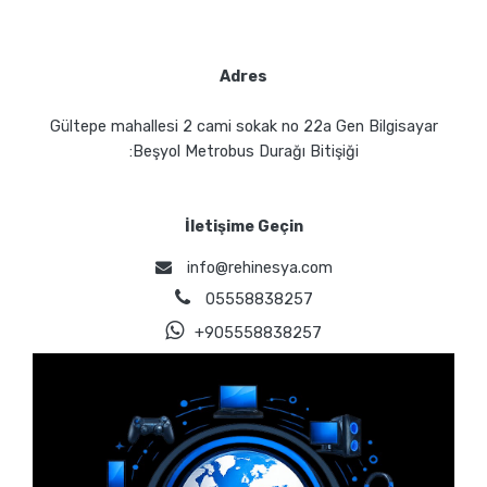
Adres
Gültepe mahallesi 2 cami sokak no 22a Gen Bilgisayar
:Beşyol Metrobus Durağı Bitişiği
İletişime Geçin
info@rehinesya.com
05558838257
+905558838257