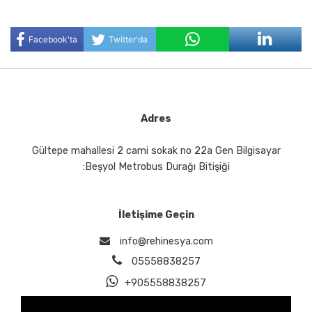
Facebook'ta
Twitter'da
Paylaş
Paylaş
Adres
Gültepe mahallesi 2 cami sokak no 22a Gen Bilgisayar
:Beşyol Metrobus Durağı Bitişiği
İletişime Geçin
info@rehinesya.com
05558838257
+905558838257